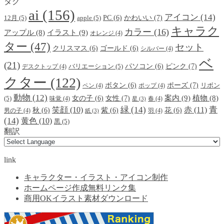
タグ
ai
(156)
アイコン
(14)
かわいい
(7)
PC
(6)
12月
(5)
apple
(5)
キャラク
カラー
(16)
イラスト
(9)
アップル
(8)
オレンジ
(4)
ター
(47)
セット
クリスマス
(6)
ゴールド
(6)
シルバー
(4)
ベ
(21)
ピンク
(7)
パソコン
(6)
デスクトップ
(4)
バリエーション
(5)
クター
(122)
ポーズ
(7)
ボタン
(6)
ペン
(4)
ポップ
(4)
リボン
動物
(12)
案内
(9)
女性
(7)
植物
(8)
女の子
(6)
(5)
味覚
(4)
春
(4)
星
(3)
緑
(14)
青
笑顔
(10)
赤
(11)
秋
(6)
紫
(6)
花
(6)
男の子
(4)
羽
(4)
紙
(3)
(14)
黄色
(10)
黒
(5)
翻訳
link
キャラクター・イラスト・アイコン制作
ホームページ作成無料リンク集
商用OKイラスト素材ダウンロード