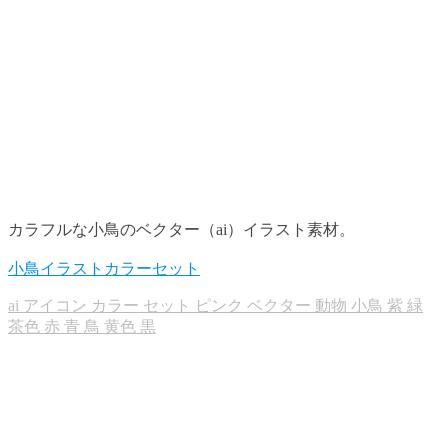
カラフルな小鳥のベクター（ai）イラスト素材。
小鳥イラストカラーセット
ai
アイコン
カラー
セット
ピンク
ベクター
動物
小鳥
紫
緑
茶色
赤
青
鳥
黄色
黒