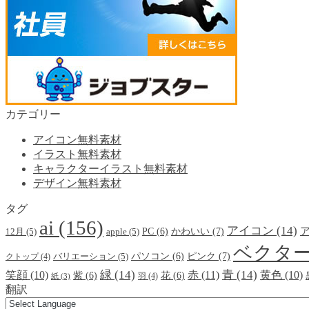
カテゴリー
アイコン無料素材
イラスト無料素材
キャラクターイラスト無料素材
デザイン無料素材
タグ
ai
(156)
アイコン
(14)
かわいい
(7)
PC
(6)
12月
(5)
apple
(5)
ベクタ
ピンク
(7)
パソコン
(6)
クトップ
(4)
バリエーション
(5)
緑
(14)
青
(14)
笑顔
(10)
赤
(11)
黄色
(10)
紫
(6)
花
(6)
羽
(4)
紙
(3)
翻訳