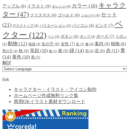
キャラク
カラー
(16)
イラスト
(9)
アップル
(8)
オレンジ
(4)
ター
(47)
セット
クリスマス
(6)
ゴールド
(6)
シルバー
(4)
ベ
(21)
ピンク
(7)
パソコン
(6)
デスクトップ
(4)
バリエーション
(5)
クター
(122)
ポーズ
(7)
ボタン
(6)
ペン
(4)
ポップ
(4)
リボン
動物
(12)
案内
(9)
女性
(7)
植物
(8)
女の子
(6)
(5)
味覚
(4)
春
(4)
星
(3)
緑
(14)
青
笑顔
(10)
赤
(11)
秋
(6)
紫
(6)
花
(6)
男の子
(4)
羽
(4)
紙
(3)
(14)
黄色
(10)
黒
(5)
翻訳
link
キャラクター・イラスト・アイコン制作
ホームページ作成無料リンク集
商用OKイラスト素材ダウンロード