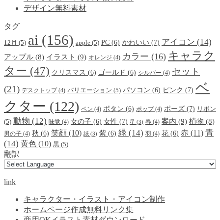
デザイン無料素材
タグ
ai
(156)
アイコン
(14)
かわいい
(7)
PC
(6)
12月
(5)
apple
(5)
キャラク
カラー
(16)
イラスト
(9)
アップル
(8)
オレンジ
(4)
ター
(47)
セット
クリスマス
(6)
ゴールド
(6)
シルバー
(4)
ベ
(21)
ピンク
(7)
パソコン
(6)
デスクトップ
(4)
バリエーション
(5)
クター
(122)
ポーズ
(7)
ボタン
(6)
ペン
(4)
ポップ
(4)
リボン
動物
(12)
案内
(9)
女性
(7)
植物
(8)
女の子
(6)
(5)
味覚
(4)
春
(4)
星
(3)
緑
(14)
青
笑顔
(10)
赤
(11)
秋
(6)
紫
(6)
花
(6)
男の子
(4)
羽
(4)
紙
(3)
(14)
黄色
(10)
黒
(5)
翻訳
link
キャラクター・イラスト・アイコン制作
ホームページ作成無料リンク集
商用OKイラスト素材ダウンロード