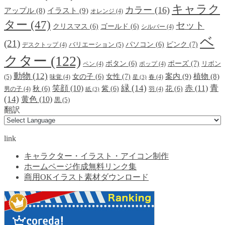
キャラク
カラー
(16)
イラスト
(9)
アップル
(8)
オレンジ
(4)
ター
(47)
セット
クリスマス
(6)
ゴールド
(6)
シルバー
(4)
ベ
(21)
ピンク
(7)
パソコン
(6)
デスクトップ
(4)
バリエーション
(5)
クター
(122)
ポーズ
(7)
ボタン
(6)
ペン
(4)
ポップ
(4)
リボン
動物
(12)
案内
(9)
女性
(7)
植物
(8)
女の子
(6)
(5)
味覚
(4)
春
(4)
星
(3)
緑
(14)
青
笑顔
(10)
赤
(11)
秋
(6)
紫
(6)
花
(6)
男の子
(4)
羽
(4)
紙
(3)
(14)
黄色
(10)
黒
(5)
翻訳
link
キャラクター・イラスト・アイコン制作
ホームページ作成無料リンク集
商用OKイラスト素材ダウンロード