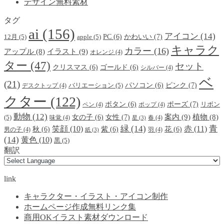
デザイン無料素材
タグ
ai
(156)
アイコン
(14)
かわいい
(7)
PC
(6)
12月
(5)
apple
(5)
キャラク
カラー
(16)
イラスト
(9)
アップル
(8)
オレンジ
(4)
ター
(47)
セット
クリスマス
(6)
ゴールド
(6)
シルバー
(4)
ベ
(21)
ピンク
(7)
パソコン
(6)
デスクトップ
(4)
バリエーション
(5)
クター
(122)
ポーズ
(7)
ボタン
(6)
ペン
(4)
ポップ
(4)
リボン
動物
(12)
案内
(9)
女性
(7)
植物
(8)
女の子
(6)
(5)
味覚
(4)
春
(4)
星
(3)
緑
(14)
青
笑顔
(10)
赤
(11)
秋
(6)
紫
(6)
花
(6)
男の子
(4)
羽
(4)
紙
(3)
(14)
黄色
(10)
黒
(5)
翻訳
link
キャラクター・イラスト・アイコン制作
ホームページ作成無料リンク集
商用OKイラスト素材ダウンロード